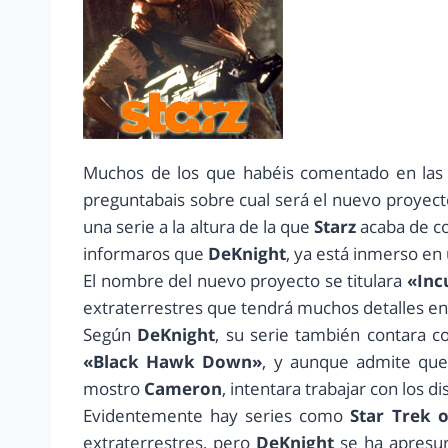
Muchos de los que habéis comentado en las e
preguntabais sobre cual será el nuevo proyec
una serie a la altura de la que
Starz
acaba de co
informaros que
DeKnight
, ya está inmerso en
El nombre del nuevo proyecto se titulara
«Inc
extraterrestres que tendrá muchos detalles e
Según
DeKnight
, su serie también contara co
«Black Hawk Down»
, y aunque admite que e
mostro
Cameron
, intentara trabajar con los d
Evidentemente hay series como
Star Trek o
extraterrestres, pero
DeKnight
se ha apresur