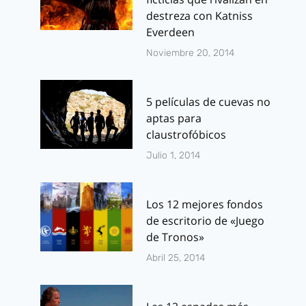
destreza con Katniss
Logo y sinopsis
Especial: La
Everdeen
oficiales de la
chicas de la 
Noviembre 20, 2014
serie «Gotham»
Agentes de
de Fox
S.H.I.E.L.D.
5 películas de cuevas no
Por
J.J. González Haro
Por
J.J. González 
aptas para
marzo 12, 2014
septiembre 25, 2
claustrofóbicos
Julio 1, 2014
Los 12 mejores fondos
de escritorio de «Juego
de Tronos»
Abril 25, 2014