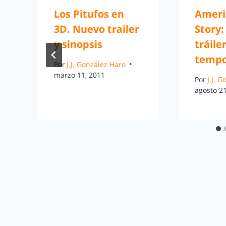
Los Pitufos en
Ameri
3D. Nuevo trailer
Story:
y sinopsis
tráiler
temp
Por
J.J. González Haro
marzo 11, 2011
Por
J.J. 
agosto 21