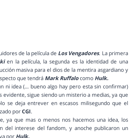
uidores de la película de
Los Vengadores
. La primera
ki
en la película, la segunda es la identidad de una
cción masiva para el dios de la mentira asgardiano y
l aspecto que tendrá
Mark Ruffalo
como
Hulk.
n ni idea (… bueno algo hay pero esta sin confirmar)
s evidente, sigue siendo un misterio a medias, ya que
solo se deja entrever en escasos milisegundo que el
izado por
CGI
.
te, ya que mas o menos nos hacemos una idea, los
n del interese del fandom, y anoche publicaron un
iva por
Hulk.