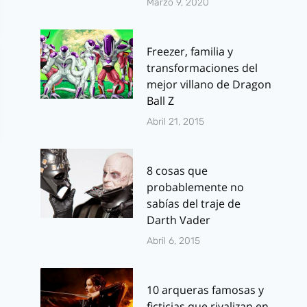
Marzo 9, 2020
Freezer, familia y
transformaciones del
mejor villano de Dragon
Ball Z
Abril 21, 2015
8 cosas que
probablemente no
sabías del traje de
Darth Vader
Abril 6, 2015
Amaia
Dolmen Edit
Salamanca y The
Novedades 
10 arqueras famosas y
Walking Dead
Septiembre
ficticias que rivalizan en