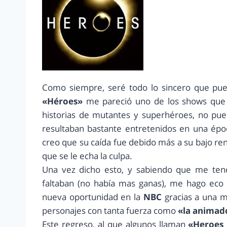
Como siempre, seré todo lo sincero que pue
«Héroes»
me pareció uno de los shows que m
historias de mutantes y superhéroes, no pued
resultaban bastante entretenidos en una épo
creo que su caída fue debido más a su bajo rend
que se le echa la culpa.
Una vez dicho esto, y sabiendo que me tend
faltaban (no había mas ganas), me hago eco 
nueva oportunidad en la
NBC
gracias a una m
personajes con tanta fuerza como
«la animado
Este regreso, al que algunos llaman
«Heroes 