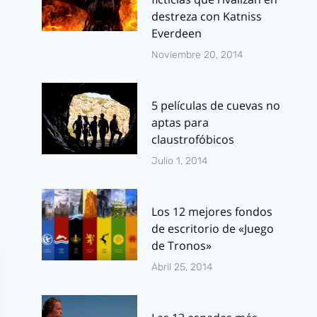
mano a mano
2019
destreza con Katniss
Everdeen
Por
J.J. González Haro
Por
J.J. González 
septiembre 28, 2011
agosto 28, 2019
Noviembre 20, 2014
5 películas de cuevas no
aptas para
claustrofóbicos
Julio 1, 2014
Los 12 mejores fondos
de escritorio de «Juego
de Tronos»
Abril 25, 2014