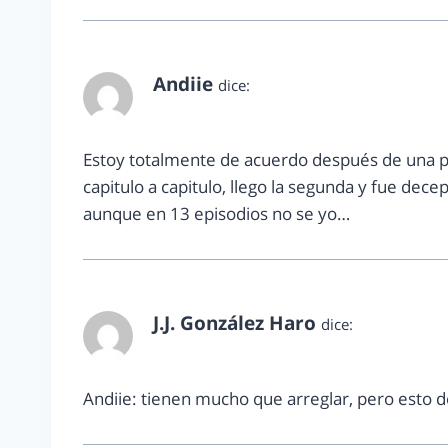
Andiie
dice:
marzo 2, 2014 a las 7:46 pm
Estoy totalmente de acuerdo después de una p
capitulo a capitulo, llego la segunda y fue dec
aunque en 13 episodios no se yo…
J.J. González Haro
dice:
marzo 11, 2014 a las 3:57 pm
Andiie: tienen mucho que arreglar, pero esto