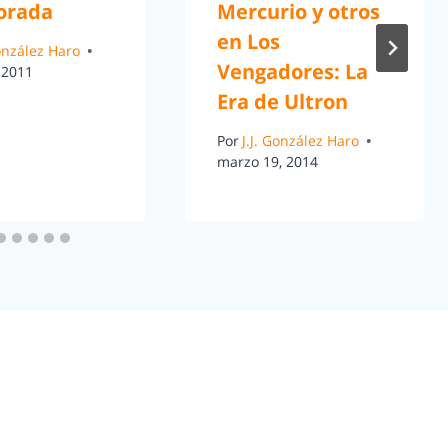
orada
Mercurio y otros
en Los
González Haro
Vengadores: La
 2011
Era de Ultron
Por
J.J. González Haro
marzo 19, 2014