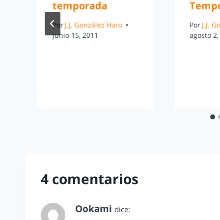
temporada
Temp
Por
J.J. González Haro
Por
J.J. 
junio 15, 2011
agosto 2,
4 comentarios
Ookami
dice:
febrero 23, 2014 a las 7:11 pm