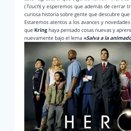
(
Touch
) y esperemos que además de cerrar tra
curiosa historia sobre gente que descubre que 
Estaremos atentos a los avances y novedades 
que
Kring
haya pensado cosas nuevas y aprendi
nuevamente bajo el lema
«Salva a la animad