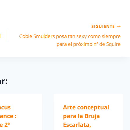
SIGUIENTE
l
Cobie Smulders posa tan sexy como siempre
para el próximo nº de Squire
r:
acus
Arte conceptual
ance :
para la Bruja
e 2ª
Escarlata,