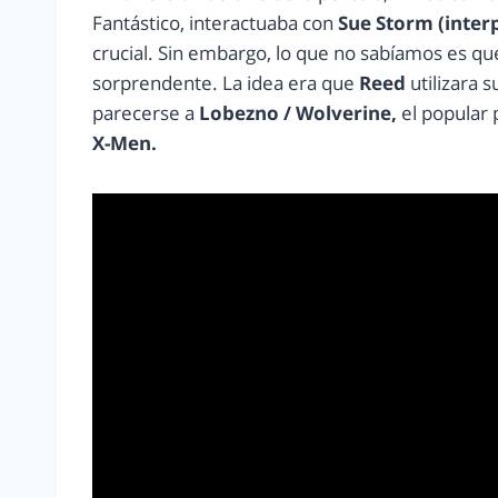
Fantástico, interactuaba con
Sue Storm (interp
crucial. Sin embargo, lo que no sabíamos es q
sorprendente. La idea era que
Reed
utilizara s
parecerse a
Lobezno / Wolverine,
el popular 
X-Men.