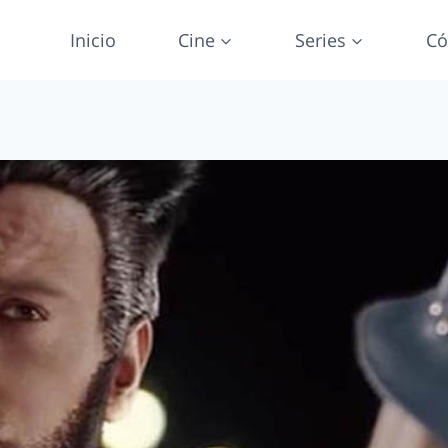
Inicio
Cine
Series
Có