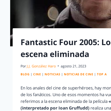
Fantastic Four 2005: L
escena eliminada
Por
J.J. González Haro
agosto 21, 2023
BLOG
|
CINE
|
NOTICIAS
|
NOTICIAS DE CINE
|
TOP A
En los anales del cine de superhéroes, hay m
de los fanáticos. Uno de esos momentos ha vuelt
referimos a la escena eliminada de la película
«
(interpretado por Ioan Gruffudd)
realiza un