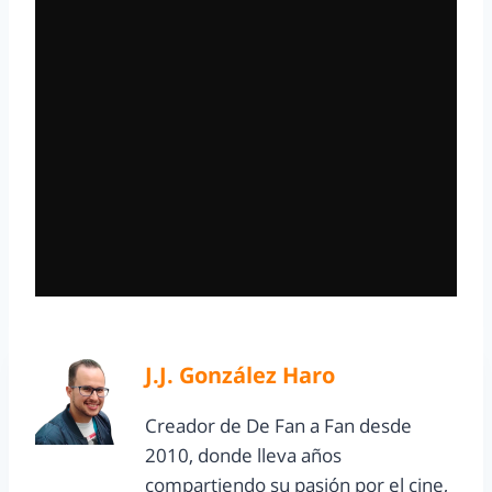
J.J. González Haro
Creador de De Fan a Fan desde
2010, donde lleva años
compartiendo su pasión por el cine,