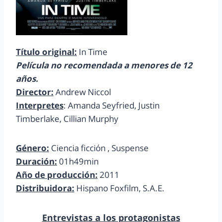
Título original:
In Time
Película no recomendada a menores de 12
años.
Director:
Andrew Niccol
Interpretes
: Amanda Seyfried, Justin
Timberlake, Cillian Murphy
Género:
Ciencia ficción , Suspense
Duración:
01h49min
Año de producción:
2011
Distribuidora:
Hispano Foxfilm, S.A.E.
Entrevistas a los protagonistas