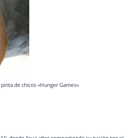
la pinta de chicos «Hunger Games»
10, donde lleva años compartiendo su pasión por el