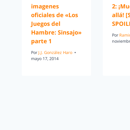
imagenes
2: ¡M
oficiales de «Los
allá! [
Juegos del
SPOIL
Hambre: Sinsajo»
Por
Rami
parte 1
noviembr
Por
J.J. González Haro
mayo 17, 2014