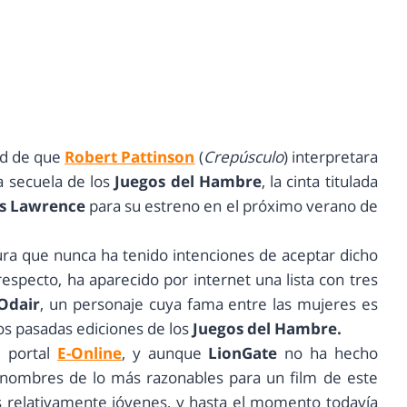
ad de que
Robert Pattinson
(
Crepúsculo
) interpretara
a secuela de los
Juegos del Hambre
, la cinta titulada
is Lawrence
para su estreno en el próximo verano de
gura que nunca ha tenido intenciones de aceptar dicho
 respecto, ha aparecido por internet una lista con tres
 Odair
, un personaje cuya fama entre las mujeres es
os pasadas ediciones de los
Juegos del Hambre.
l portal
E-Online
, y aunque
LionGate
no ha hecho
 nombres de lo más razonables para un film de este
as relativamente jóvenes, y hasta el momento todavía