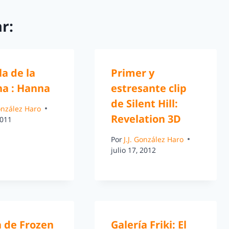
r:
la de la
Primer y
a : Hanna
estresante clip
de Silent Hill:
González Haro
Revelation 3D
2011
Por
J.J. González Haro
julio 17, 2012
a de Frozen
Galería Friki: El