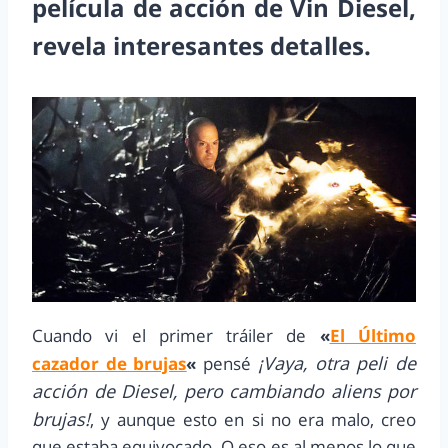
película de acción de Vin Diesel,
revela interesantes detalles.
Cuando vi el primer tráiler de
«
El Último
¡Vaya, otra peli de
cazador de brujas
«
pensé
acción de Diesel, pero cambiando aliens por
brujas!
, y aunque esto en si no era malo, creo
que estaba equivocado. O eso es al menos lo que