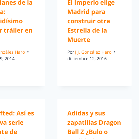
ianes de la
El Imperio elige
a:
Madrid para
tidísimo
construir otra
 tráiler en
Estrella de la
Muerte
González Haro
Por
J.J. González Haro
9, 2014
diciembre 12, 2016
fted: Así es
Adidas y sus
va serie
zapatillas Dragon
te de
Ball Z ¿Bulo o