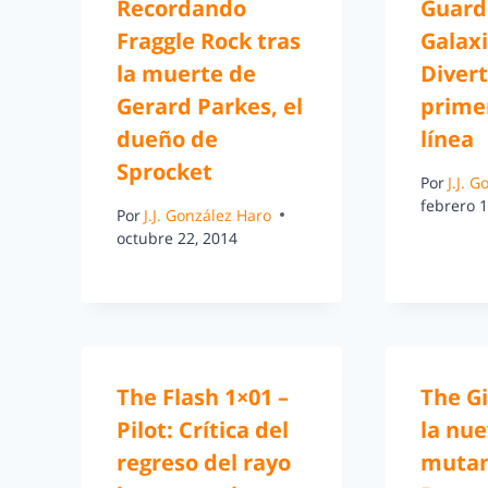
Recordando
Guard
Fraggle Rock tras
Galaxi
la muerte de
Diver
Gerard Parkes, el
primer
dueño de
línea
Sprocket
Por
J.J. 
febrero 1
Por
J.J. González Haro
octubre 22, 2014
The Flash 1×01 –
The Gi
Pilot: Crítica del
la nue
regreso del rayo
mutan