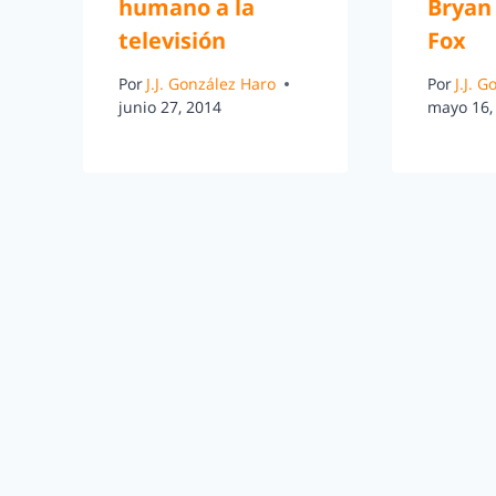
humano a la
Bryan 
televisión
Fox
Por
J.J. González Haro
Por
J.J. 
junio 27, 2014
mayo 16,