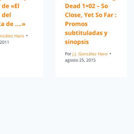
r de «El
Dead 1×02 – So
 del
Close, Yet So Far :
ta de ….»
Promos
subtituladas y
González Haro
sinopsis
 2011
Por
J.J. González Haro
agosto 25, 2015