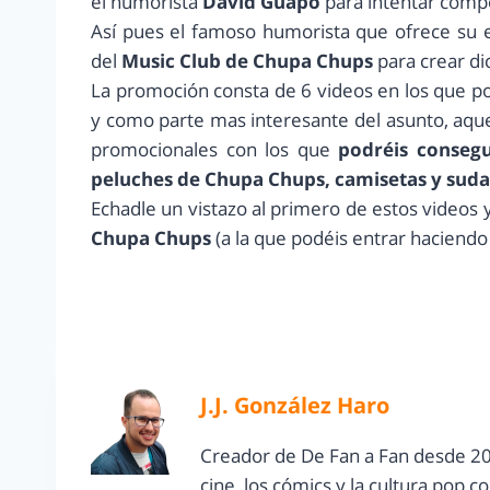
el humorista
David Guapo
para intentar compo
Así pues el famoso humorista que ofrece su es
del
Music Club de Chupa Chups
para crear di
La promoción consta de 6 videos en los que po
y como parte mas interesante del asunto, aque
promocionales con los que
podréis consegu
peluches de Chupa Chups, camisetas y suda
Echadle un vistazo al primero de estos videos 
Chupa Chups
(a la que podéis entrar haciendo c
J.J. González Haro
Creador de De Fan a Fan desde 20
cine, los cómics y la cultura pop 