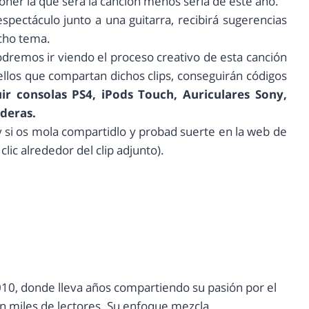
ner la que sera la canción menos seria de este año.
pectáculo junto a una guitarra, recibirá sugerencias
cho tema.
dremos ir viendo el proceso creativo de esta canción
llos que compartan dichos clips, conseguirán códigos
ir consolas PS4, iPods Touch, Auriculares Sony,
deras.
y si os mola compartidlo y probad suerte en la web de
lic alrededor del clip adjunto).
10, donde lleva años compartiendo su pasión por el
con miles de lectores. Su enfoque mezcla