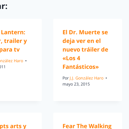
r:
 Lantern:
El Dr. Muerte se
, trailer y
deja ver en el
para tv
nuevo tráiler de
«Los 4
González Haro
Fantásticos»
2011
Por
J.J. González Haro
mayo 23, 2015
ts arts y
Fear The Walking