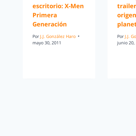
escritorio: X-Men
traile
Primera
origen
Generación
plane
Por
J.J. González Haro
Por
J.J. 
mayo 30, 2011
junio 20,