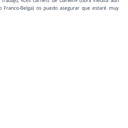
l trabajo, «Les carnets de Darwin» (obra inédita aun
do Franco-Belga) os puedo asegurar que estaré muy