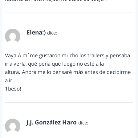
Elena:)
dice:
junio 2, 2012 a las 3:49 pm
Vaya!A mí me gustaron mucho los trailers y pensaba
ir a verla, qué pena que luego no esté a la
altura..Ahora me lo pensaré más antes de decidirme
a ir..
1beso!
J.J. González Haro
dice:
junio 2, 2012 a las 5:04 pm