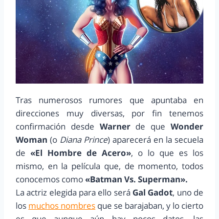
Tras numerosos rumores que apuntaba en
direcciones muy diversas, por fin tenemos
confirmación desde
Warner
de que
Wonder
Woman
(o
Diana Prince
) aparecerá en la secuela
de
«El Hombre de Acero»
, o lo que es los
mismo, en la película que, de momento, todos
conocemos como
«Batman Vs. Superman».
La actriz elegida para ello será
Gal Gadot
, uno de
los
muchos nombres
que se barajaban, y lo cierto
es que aunque aún hay pocos datos, las