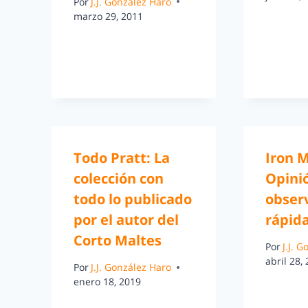
Por
J.J. González Haro
marzo 29, 2011
Todo Pratt: La
Iron M
colección con
Opini
todo lo publicado
obser
por el autor del
rápida
Corto Maltes
Por
J.J. 
abril 28,
Por
J.J. González Haro
enero 18, 2019