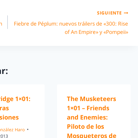
SIGUIENTE
n
Fiebre de Péplum: nuevos tráilers de «300: Rise
of An Empire» y «Pompeii»
r:
idge 1×01:
The Musketeers
ras
1×01 – Friends
siones
and Enemies:
Piloto de los
González Haro
Mosqueteros de
 2013