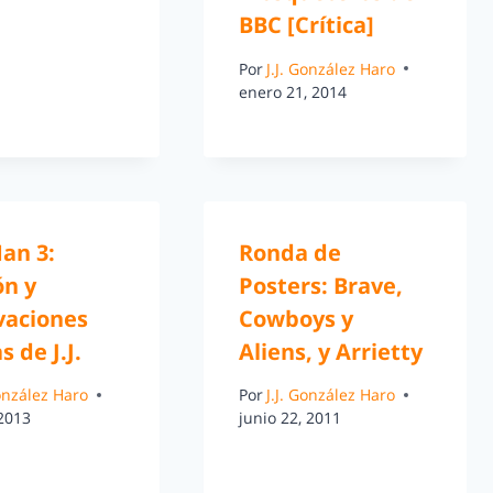
BBC [Crítica]
Por
J.J. González Haro
enero 21, 2014
an 3:
Ronda de
ón y
Posters: Brave,
vaciones
Cowboys y
s de J.J.
Aliens, y Arrietty
González Haro
Por
J.J. González Haro
 2013
junio 22, 2011