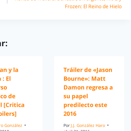
Frozen: El Reino de Hielo
r:
an y la
Tráiler de «Jason
 : El
Bourne»: Matt
rso
Damon regresa a
ico de
su papel
 [Critica
predilecto este
oilers]
2016
ro González
Por
J.J. González Haro