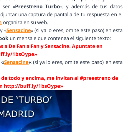
e ser «
Preestreno Turbo
«, y además de tus datos
 adjuntar una captura de pantalla de tu respuesta en el
m
organiza en su web.
 y «
Sensacine
» (si ya lo eres, omite este paso) en esta
book
un mensaje que contenga el siguiente texto:
ias a De Fan a Fan y Sensacine. Apuntate en
uff.ly/1bsOype»
y
«
Sensacine
«
(si ya lo eres, omite este paso) en esta
de todo y encima, me invitan al #preestreno de
n http://buff.ly/1bsOype»