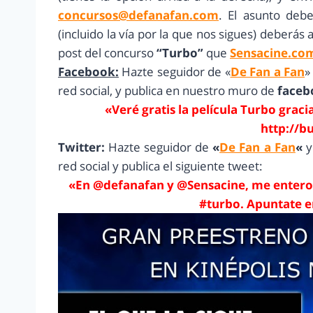
concursos@defanafan.com
. El asunto deb
(incluido la vía por la que nos sigues) deberás
post del concurso
“Turbo”
que
Sensacine.co
Facebook:
Hazte seguidor de «
De Fan a Fan
»
red social, y publica en nuestro muro de
face
«Veré gratis la película Turbo grac
http://b
Twitter:
Hazte seguidor de
«
De Fan a Fan
«
red social y publica el siguiente tweet:
«En @defanafan y @Sensacine, me entero 
#turbo. Apuntate e