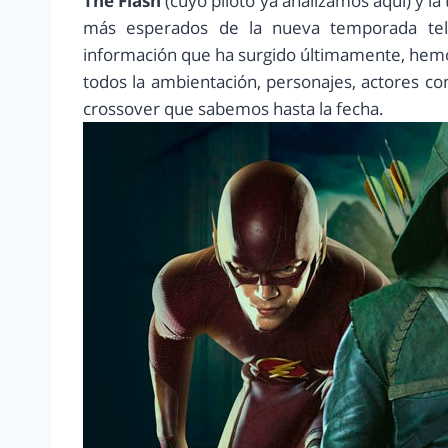
The Flash
(cuyo piloto ya analizamos aquí) y l
más esperados de la nueva temporada tele
información que ha surgido últimamente, hemo
todos la ambientación, personajes, actores co
crossover que sabemos hasta la fecha.