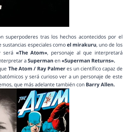
n superpoderes tras los hechos acontecidos por el
de sustancias especiales como
el mirakuru
, uno de los
w
será
«The Atom»
, personaje al que interpretará
nterpretar a
Superman
en
«Superman Returns».
 que
The Atom / Ray Palmer
es un científico capaz de
ubatómicos y será curioso ver a un personaje de este
nemos, que más adelante también con
Barry Allen.