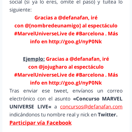
social (si ya lo eres, omite el paso) y tuitea lo
siguiente:
Gracias a @defanafan, iré
con @[nombredeunamigo] al espectáculo
#MarvelUniverseLive de #Barcelona . Más
info en http://goo.gl/nyP0Nk
Ejemplo:
Gracias a @defanafan, iré
con @jojugharo al espectáculo
#MarvelUniverseLive de #Barcelona . Más
info en http://goo.gl/nyP0Nk
Tras enviar ese tweet, envíanos un correo
electrónico con el asunto
«
Concurso MARVEL
UNIVERSE LIVE
«
a
concursos@defanafan.com
indicándonos tu nombre real y nick en
Twitter.
Participar vía Facebook