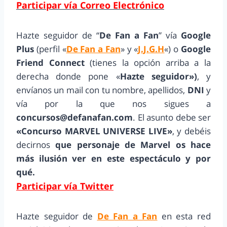
Participar vía Correo Electrónico
Hazte seguidor de “
De Fan a Fan
” vía
Google
Plus
(perfil «
De Fan a Fan
» y «
J.J.G.H
«) o
Google
Friend Connect
(tienes la opción arriba a la
derecha donde pone «
Hazte seguidor»)
, y
envíanos un mail con tu nombre, apellidos,
DNI
y
vía por la que nos sigues a
concursos@defanafan.com
. El asunto debe ser
«Concurso MARVEL UNIVERSE LIVE»
, y debéis
decirnos
que personaje de Marvel os hace
más ilusión ver en este espectáculo y por
qué.
Participar vía Twitter
Hazte seguidor de
De Fan a Fan
en esta red