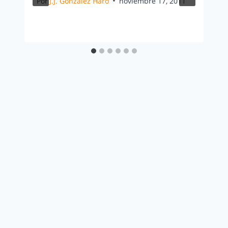
Por
J.J. González Haro
noviembre 17, 2011