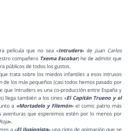
a película que no sea «
Intruders
» de
Juan Carlos
nuestro compañero
Txema Escobar
) he de admitir que
ra públicos de todos los gustos.
 que trata sobre los miedos infantiles a esos intrusos
n de los más pequeños (casi todos hemos pasado por
ale que Intruders es una co-producción entre España y
) llega también a los cines «
El Capitán Trueno y el
junto a
«Mortadelo y Filemón
» el comic patrio más
os aventuras que esperemos estén por lo menos por
Roja
«.
mos a «
El Ilusionista
» una cinta de animación que se