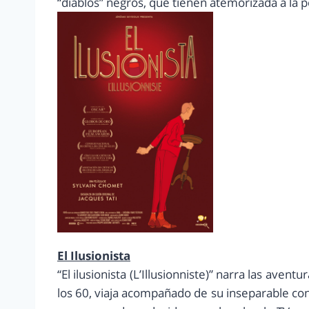
“diablos” negros, que tienen atemorizada a la p
El Ilusionista
“El ilusionista (L’Illusionniste)” narra las ave
los 60, viaja acompañado de su inseparable co