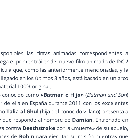
onibles las cintas animadas correspondientes a
llega el primer tráiler del nuevo film animado de
DC /
ícula que, como las anteriormente mencionadas, y la
 llegado en los últimos 3 años, está basado en un arco
terial 100% original.
rco conocido como
«Batman e Hijo»
(
Batman and Son
)
r de ella en España durante 2011 con los excelentes
omo
Talia al Ghul
(hija del conocido villano) presenta a
o y que responde al nombre de
Damian
. Entrenado en
nza contra
Deathstroke
por la «muerte» de su abuelo,
races de
Robin
para ejecutar su misión mientras que