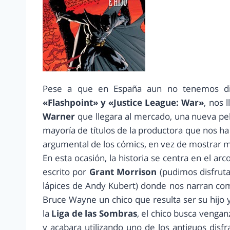
Pese a que en España aun no tenemos disp
«Flashpoint» y «Justice League: War»
, nos 
Warner
que llegara al mercado, una nueva pel
mayoría de títulos de la productora que nos ha
argumental de los cómics, en vez de mostrar ma
En esta ocasión, la historia se centra en el a
escrito por
Grant Morrison
(pudimos disfruta
lápices de Andy Kubert) donde nos narran c
Bruce Wayne un chico que resulta ser su hij
la
Liga de las Sombras
, el chico busca venga
y acabara utilizando uno de los antiguos disf