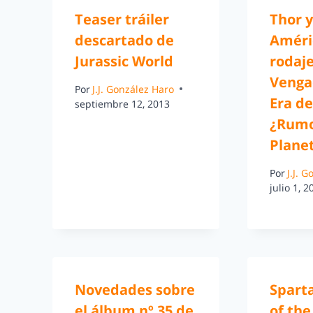
Teaser tráiler
Thor y
descartado de
Améri
Jurassic World
rodaje
Venga
Por
J.J. González Haro
Era de
septiembre 12, 2013
¿Rumo
Plane
Por
J.J. 
julio 1, 2
Novedades sobre
Spart
el álbum nº 35 de
of th