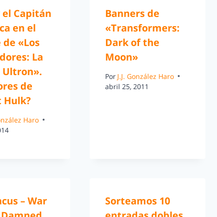
 el Capitán
Banners de
ca en el
«Transformers:
 de «Los
Dark of the
dores: La
Moon»
 Ultron».
Por
J.J. González Haro
res de
abril 25, 2011
t Hulk?
González Haro
014
acus – War
Sorteamos 10
e Damned
entradas dobles