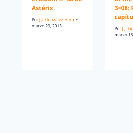
Astérix
3×08:
capítu
Por
J.J. González Haro
marzo 29, 2013
Por
J.J. 
marzo 18