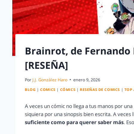
Brainrot, de Fernando 
[RESEÑA]
Por
J.J. González Haro
enero 9, 2026
BLOG
|
COMICS
|
CÓMICS
|
RESEÑAS DE COMICS
|
TOP 
A veces un cómic no llega a tus manos por una 
siquiera por una sinopsis bien escrita. A veces
suficiente como para querer saber más
. Es