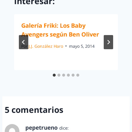
interesar:
Galería Friki: Los Baby
Avengers según Ben Oliver
Por
J.J. González Haro
mayo 5, 2014
5 comentarios
pepetrueno
dice: