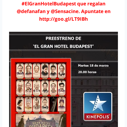
#ElGranHotelBudapest que regalan
@defanafan
y @Sensacine. Apuntate en
http://goo.gl/LT9IBh