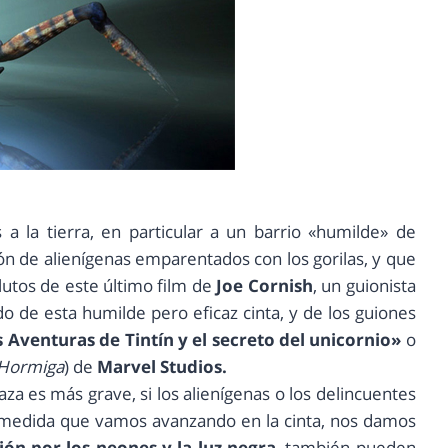
 a la tierra, en particular a un barrio «humilde» de
ón de alienígenas emparentados con los gorilas, y que
lutos de este último film de
Joe Cornish
, un guionista
do de esta humilde pero eficaz cinta, y de los guiones
 Aventuras de Tintín y el secreto del unicornio»
o
 Hormiga
) de
Marvel Studios.
za es más grave, si los alienígenas o los delincuentes
 medida que vamos avanzando en la cinta, nos damos
ción por los neones y la luz negra
, también pueden