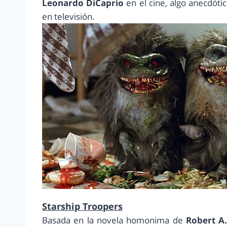
Leonardo DiCaprio
en el cine, algo anecdóti
en televisión.
Starship Troopers
Basada en la novela homonima de
Robert A