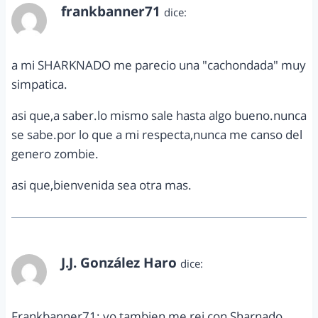
frankbanner71
dice:
abril 9, 2014 a las 3:43 pm
a mi SHARKNADO me parecio una "cachondada" muy
simpatica.
asi que,a saber.lo mismo sale hasta algo bueno.nunca
se sabe.por lo que a mi respecta,nunca me canso del
genero zombie.
asi que,bienvenida sea otra mas.
J.J. González Haro
dice:
abril 14, 2014 a las 8:17 am
Frankbanner71: yo tambien me rei con Sharnado,