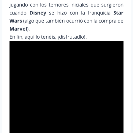
jugando con los temores iniciales que surgieron
cuando
Disney
se hizo con la franquicia
Star
Wars
(algo que también ocurrió con la compra de
Marvel
).
En fin, aquí lo tenéis, ¡disfrutadlo!.