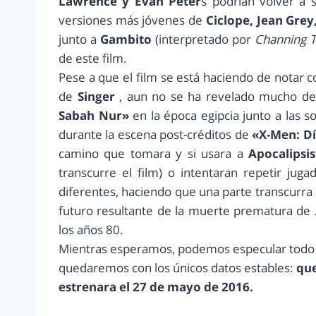
Lawrence y Evan Peter
s podrían volver a 
versiones más jóvenes de
Ciclope, Jean Gre
junto a
Gambito
(interpretado por
Channing 
de este film.
Pese a que el film se está haciendo de notar
de
Singer
, aun no se ha revelado mucho de 
Sabah Nur»
en la época egipcia junto a las 
durante la escena post-créditos de
«X-Men: Dí
camino que tomara y si usara a
Apocalipsis
transcurre el film) o intentaran repetir ju
diferentes, haciendo que una parte transcurr
futuro resultante de la muerte prematura de
los años 80.
Mientras esperamos, podemos especular todo
quedaremos con los únicos datos estables:
que
estrenara el 27 de mayo de 2016.