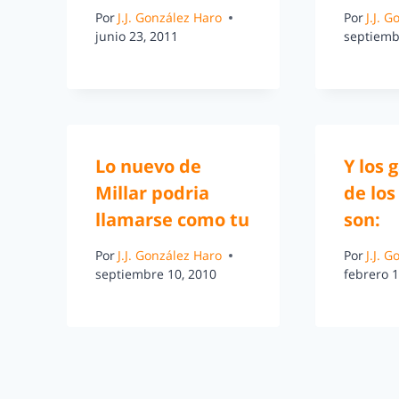
Por
J.J. González Haro
Por
J.J. 
junio 23, 2011
septiemb
Lo nuevo de
Y los 
Millar podria
de los
llamarse como tu
son:
Por
J.J. González Haro
Por
J.J. 
septiembre 10, 2010
febrero 1