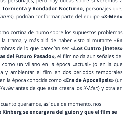
sus personajes, pero hay dudas sobre si veremos a
y, Tormenta y Rondador Nocturno,
personajes que,
Tatum
), podrían conformar parte del equipo
«X-Men»
 como cortina de humo sobre los supuestos problemas
la trama, y más allá de haber visto al mutante «
En
sombras de lo que parecían ser
«Los Cuatro Jinetes»
as del Futuro Pasado»,
el film no da aun señales del
como un villano en la época «actual» (o en la que
gada y ambientar el film en dos periodos temporales
a en la época conocida como
«Era de Apocalipsis»
(un
Xavier
antes de que este creara los
X-Men
) y otra en
 cuanto queramos, así que de momento, nos
 Kinberg se encargara del guion y que el film se