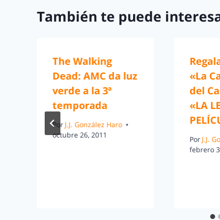
También te puede interesa
The Walking
Regal
Dead: AMC da luz
«La Ca
verde a la 3ª
del Ca
temporada
«LA L
PELÍC
Por
J.J. González Haro
octubre 26, 2011
Por
J.J. 
febrero 3