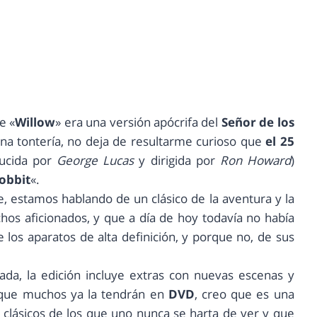
e «
Willow
» era una versión apócrifa del
Señor de los
na tontería, no deja de resultarme curioso que
el 25
ducida por
George Lucas
y dirigida por
Ron Howard
)
Hobbit
«.
e, estamos hablando de un clásico de la aventura y la
hos aficionados, y que a día de hoy todavía no había
 los aparatos de alta definición, y porque no, de sus
ada, la edición incluye extras con nuevas escenas y
unque muchos ya la tendrán en
DVD
, creo que es una
clásicos de los que uno nunca se harta de ver y que