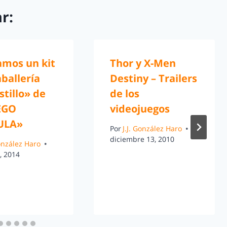
r:
amos un kit
Thor y X-Men
ballería
Destiny – Trailers
stillo» de
de los
EGO
videojuegos
ULA»
Por
J.J. González Haro
diciembre 13, 2010
González Haro
, 2014