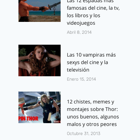
Las 12 espadas más
famosas del cine, la tv,
los libros y los
videojuegos
Abril 8, 2014
Frank Miller
La película 
trabaja ya en un
Rurouni Ken
Las 10 vampiras más
tercer volumen
a la venta el
sexys del cine y la
de «Batman: El
de abril
televisión
regreso del
Por
J.J. González 
Enero 15, 2014
caballero
marzo 6, 2013
oscuro»
12 chistes, memes y
Por
J.J. González Haro
montajes sobre Thor:
diciembre 4, 2014
unos buenos, algunos
malos y otros peores
Octubre 31, 2013