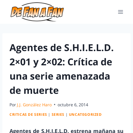
Agentes de S.H.I.E.L.D.
2×01 y 2×02: Crítica de
una serie amenazada
de muerte
Por
J.J. González Haro
octubre 6, 2014
CRITICAS DE SERIES
|
SERIES
|
UNCATEGORIZED
Agentes de S.H.I.E.L.D. estrena mañana su