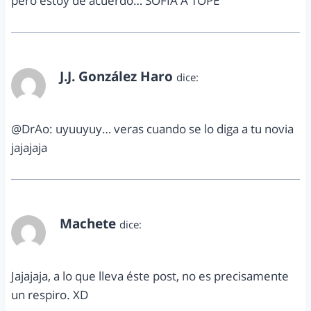
pero estoy de acuerdo… SOFIA A TOPE
J.J. González Haro
dice:
diciembre 19, 2012 a las 11:26 pm
@DrAo: uyuuyuy… veras cuando se lo diga a tu novia
jajajaja
Machete
dice:
diciembre 19, 2012 a las 11:33 pm
Jajajaja, a lo que lleva éste post, no es precisamente
un respiro. XD