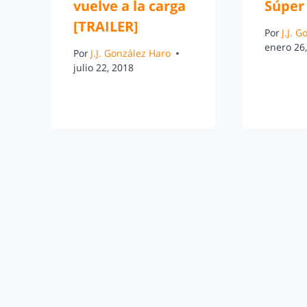
vuelve a la carga
Súper
[TRAILER]
Por
J.J. 
enero 26
Por
J.J. González Haro
julio 22, 2018