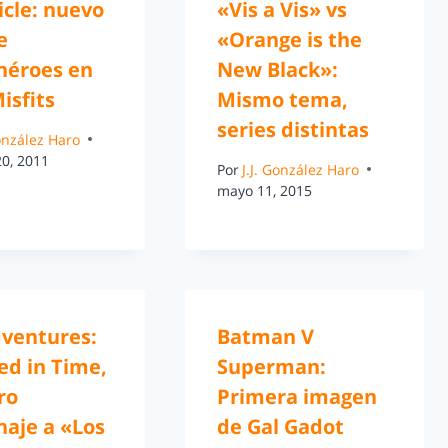
icle: nuevo
«Vis a Vis» vs
e
«Orange is the
héroes en
New Black»:
isfits
Mismo tema,
series distintas
González Haro
20, 2011
Por
J.J. González Haro
mayo 11, 2015
dventures:
Batman V
ed in Time,
Superman:
ro
Primera imagen
aje a «Los
de Gal Gadot