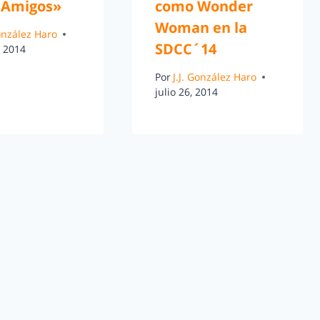
 Amigos»
como Wonder
Woman en la
González Haro
SDCC´14
, 2014
Por
J.J. González Haro
julio 26, 2014