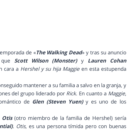
 temporada de «
The Walking Dead
» y tras su anuncio
 que
Scott Wilson (Monster)
y
Lauren Cohan
n cara a
Hershel y su hija Maggie
en esta estupenda
nseguido mantener a su familia a salvo en la granja, y
ones del grupo liderado por
Rick
. En cuanto a
Maggie
,
romántico de
Glen (Steven Yuen)
y es uno de los
e
Otis
(otro miembro de la familia de Hershel) sería
tial)
.
Otis
, es una persona tímida pero con buenas