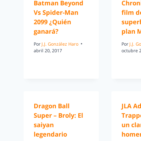
Batman Beyond
Chron
Vs Spider-Man
film d
2099 ¿Quién
super
ganará?
plan M
Por
J.J. González Haro
Por
J.J. 
abril 20, 2017
octubre 
Dragon Ball
JLA A
Super – Broly: El
Trapp
saiyan
un cla
legendario
homen