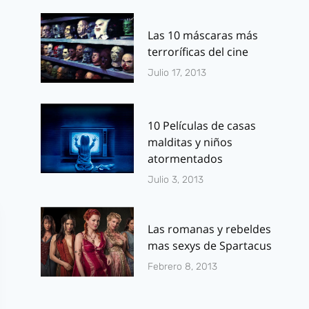
Mismo tema,
regreso de l
series distintas
héroes quel
Las 10 máscaras más
terroríficas del cine
Por
J.J. González Haro
Por
J.J. González 
mayo 11, 2015
julio 1, 2014
Julio 17, 2013
10 Películas de casas
malditas y niños
atormentados
Julio 3, 2013
Las romanas y rebeldes
mas sexys de Spartacus
Febrero 8, 2013