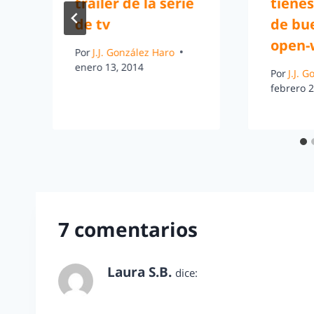
tráiler de la serie
tiene
de tv
de bu
open-
Por
J.J. González Haro
enero 13, 2014
Por
J.J. 
febrero 2
7 comentarios
Laura S.B.
dice:
enero 26, 2011 a las 7:53 pm