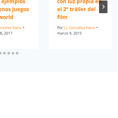
s ejemplos
con luz propia en
enos juegos
el 2º tráiler del
world
film
González Haro
Por
J.J. González Haro
8, 2017
marzo 9, 2015