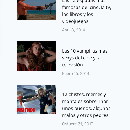
Las 12 espadas más
famosas del cine, la tv,
los libros y los
videojuegos
Abril 8, 2014
Las 10 vampiras más
sexys del cine y la
televisión
Enero 15, 2014
12 chistes, memes y
montajes sobre Thor:
«Vis a Vis» vs
Ninja Turtle
unos buenos, algunos
«Orange is the
Tráiler final
malos y otros peores
New Black»:
español del
Octubre 31, 2013