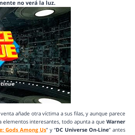
mente no verá la luz.
 venta añade otra víctima a sus filas, y aunque parece
uía elementos interesantes, todo apunta a que
Warner
ce: Gods Among Us
” y “
DC Universe On-Line
” antes