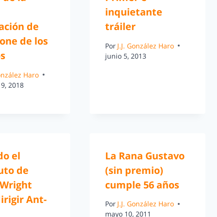
inquietante
ación de
tráiler
one de los
Por
J.J. González Haro
os
junio 5, 2013
González Haro
19, 2018
do el
La Rana Gustavo
uto de
(sin premio)
 Wright
cumple 56 años
irigir Ant-
Por
J.J. González Haro
mayo 10, 2011