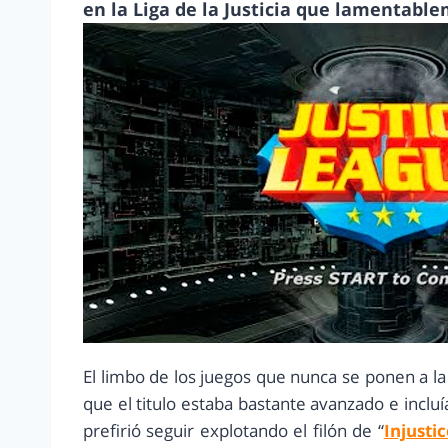
en la Liga de la Justicia que lamentable
El limbo de los juegos que nunca se ponen a la
que el titulo estaba bastante avanzado e incl
prefirió seguir explotando el filón de “
Injusti