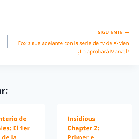
SIGUIENTE
Fox sigue adelante con la serie de tv de X-Men
¿Lo aprobará Marvel?
r:
terio de
Insidious
es: El 1er
Chapter 2:
r de la
Primer e