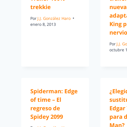
trekkie
nueva
adapt
Por
J.J. González Haro
King p
enero 8, 2013
nervi
Por
J.J. 
octubre 
Spiderman: Edge
¿Elegi
of time – El
sustit
regreso de
Edgar
Spidey 2099
para d
Man?