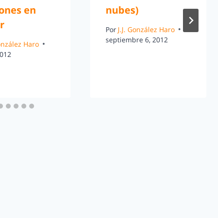
iones en
nubes)
r
Por
J.J. González Haro
septiembre 6, 2012
González Haro
2012