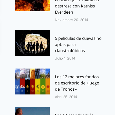
destreza con Katniss
Everdeen
Noviembre 20, 2014
5 películas de cuevas no
aptas para
claustrofóbicos
Julio 1, 2014
Los 12 mejores fondos
de escritorio de «Juego
de Tronos»
Juego de Tronos:
Formentera
Abril 25, 2014
Avances del
unió al día d
tráiler de la 4ª
orgullo LGTB