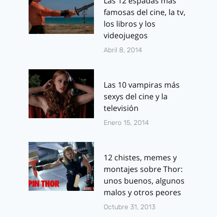
Las 12 espadas más
temporada
famosas del cine, la tv,
Por
J.J. González 
los libros y los
septiembre 29, 2
Por
J.J. González Haro
videojuegos
enero 10, 2014
Abril 8, 2014
Las 10 vampiras más
sexys del cine y la
televisión
Enero 15, 2014
12 chistes, memes y
montajes sobre Thor:
unos buenos, algunos
malos y otros peores
Octubre 31, 2013