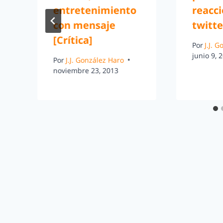
entretenimiento
reacc
con mensaje
twitte
[Crítica]
Por
J.J. 
junio 9, 
Por
J.J. González Haro
noviembre 23, 2013