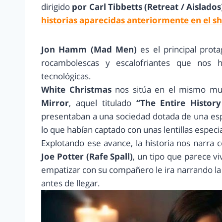
dirigido
por Carl Tibbetts (Retreat / Aislados
historias aparecidas anteriormente en el s
Jon Hamm (Mad Men)
es el principal prota
rocambolescas y escalofriantes que nos 
tecnológicas.
White Christmas
nos sitúa en el mismo m
Mirror
, aquel titulado
“The Entire Histor
presentaban a una sociedad dotada de una es
lo que habían captado con unas lentillas especia
Explotando ese avance, la historia nos narra
Joe Potter (Rafe Spall)
, un tipo que parece v
empatizar con su compañero le ira narrando la 
antes de llegar.