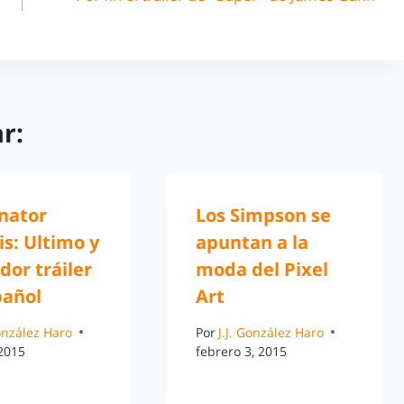
r:
nator
Los Simpson se
s: Ultimo y
apuntan a la
dor tráiler
moda del Pixel
pañol
Art
González Haro
Por
J.J. González Haro
 2015
febrero 3, 2015