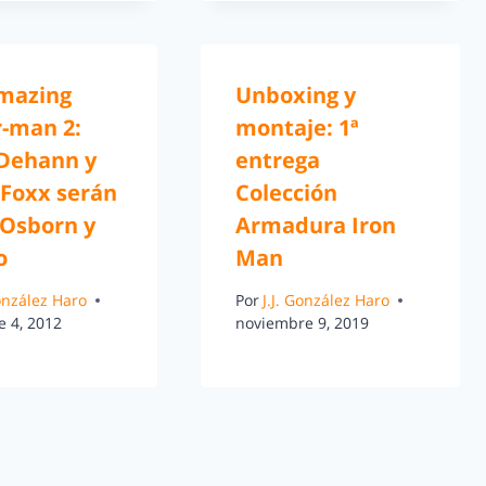
mazing
Unboxing y
r-man 2:
montaje: 1ª
Dehann y
entrega
 Foxx serán
Colección
 Osborn y
Armadura Iron
o
Man
González Haro
Por
J.J. González Haro
e 4, 2012
noviembre 9, 2019