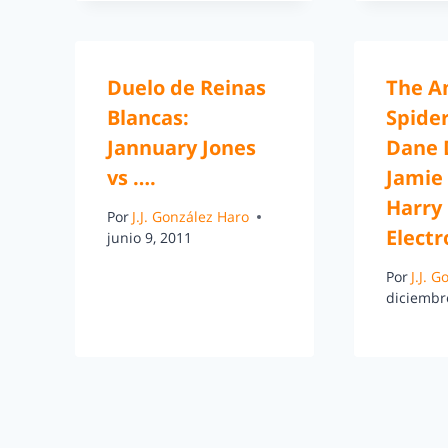
Duelo de Reinas
The A
Blancas:
Spide
Jannuary Jones
Dane 
vs ….
Jamie
Harry
Por
J.J. González Haro
Electr
junio 9, 2011
Por
J.J. 
diciembr