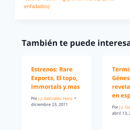
enfadados)
También te puede interesa
Estrenos: Rare
Termi
Exports, El topo,
Génesi
Immortals y mas
revela
en es
Por
J.J. González Haro
diciembre 23, 2011
Por
J.J. 
abril 13,