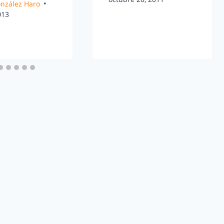
González Haro
013