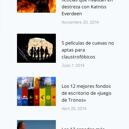
destreza con Katniss
Everdeen
Noviembre 20, 2014
5 películas de cuevas no
aptas para
claustrofóbicos
Julio 1, 2014
79 Candidaturas
Impresiones
Los 12 mejores fondos
de escritorio de «Juego
a los Emmy para
Walking Dea
de Tronos»
las series de FOX
juego de
Abril 25, 2014
Facebook
Por
J.J. González Haro
julio 15, 2011
Por
J.J. González 
agosto 14, 2012