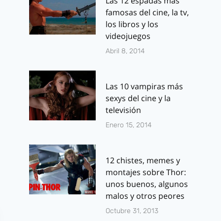
Las 12 espadas más
El Corredor del
Poltergeist:
famosas del cine, la tv,
Laberinto 2:
Poster y trá
los libros y los
Primeras
en español y
videojuegos
imágenes de
del remake
Abril 8, 2014
Dylan O´Brien y
Por
J.J. González 
Cía. en ‘Las
febrero 6, 2015
Las 10 vampiras más
Pruebas’
sexys del cine y la
televisión
Por
J.J. González Haro
marzo 12, 2015
Enero 15, 2014
12 chistes, memes y
montajes sobre Thor:
unos buenos, algunos
malos y otros peores
Octubre 31, 2013