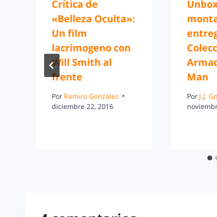
Crítica de
Unbox
«Belleza Oculta»:
monta
Un film
entre
lacrimogeno con
Colec
Will Smith al
Armad
frente
Man
Por
Ramiro González
Por
J.J. 
diciembre 22, 2016
noviembr