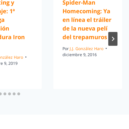
ing y
Spider-Man
je: 1ª
Homecoming: Ya
ga
en línea el tráiler
ción
de la nueva pelí
ura Iron
del trepamuros
Por
J.J. González Haro
diciembre 9, 2016
González Haro
e 9, 2019