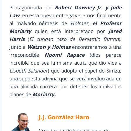
Protagonizada por
Robert Downey Jr. y Jude
Law
, en esta nueva entrega veremos finalmente
al malvado némesis de
Holmes
,
el Profesor
Moriarty
quien está interpretado por
Jared
Harris
(
El curioso caso de Benjamin Button
).
Junto a
Watson y Holmes
encontraremos a una
irreconocible
Noomi Rapace
(dios parece
increíble que sea la misma actriz que dio vida a
Lisbeth Salander
) que adopta el papel de Simza,
una supuesta adivina que se verá involucrada en
una alocada carrera por detener los malvados
planes de
Moriarty.
J.J. González Haro
Creador de De Fan a Fan desde