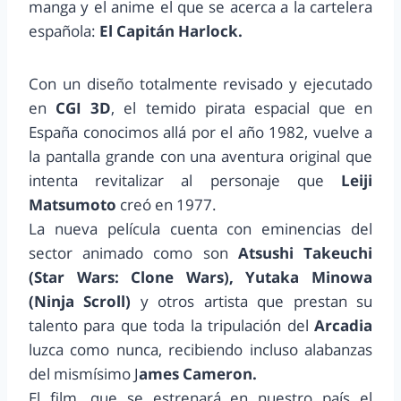
manga y el anime el que se acerca a la cartelera
española:
El Capitán Harlock.
Con un diseño totalmente revisado y ejecutado
en
CGI 3D
, el temido pirata espacial que en
España conocimos allá por el año 1982, vuelve a
la pantalla grande con una aventura original que
intenta revitalizar al personaje que
Leiji
Matsumoto
creó en 1977.
La nueva película cuenta con eminencias del
sector animado como son
Atsushi Takeuchi
(Star Wars: Clone Wars), Yutaka Minowa
(Ninja Scroll)
y otros artista que prestan su
talento para que toda la tripulación del
Arcadia
luzca como nunca, recibiendo incluso alabanzas
del mismísimo J
ames Cameron.
El film, que se estrenará en nuestro país el