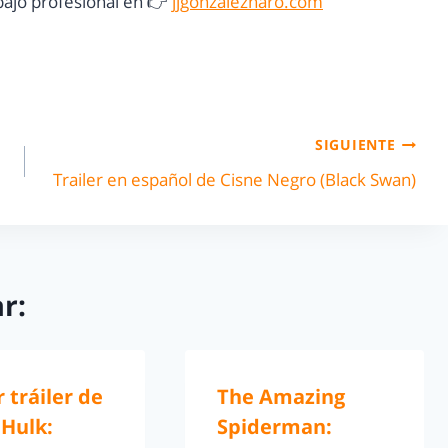
ajo profesional en 👉
jjgonzalezharo.com
SIGUIENTE
Trailer en español de Cisne Negro (Black Swan)
r:
 tráiler de
The Amazing
 Hulk:
Spiderman: