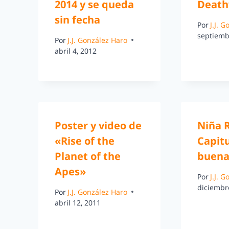
2014 y se queda
Death
sin fecha
Por
J.J. 
septiemb
Por
J.J. González Haro
abril 4, 2012
Poster y video de
Niña 
«Rise of the
Capitu
Planet of the
buena
Apes»
Por
J.J. 
diciembr
Por
J.J. González Haro
abril 12, 2011