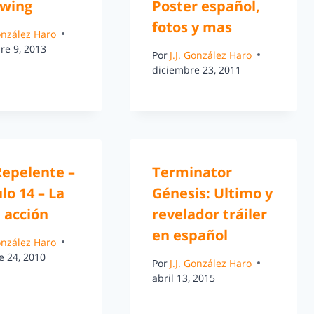
wing
Poster español,
fotos y mas
González Haro
re 9, 2013
Por
J.J. González Haro
diciembre 23, 2011
Repelente –
Terminator
lo 14 – La
Génesis: Ultimo y
 acción
revelador tráiler
en español
González Haro
e 24, 2010
Por
J.J. González Haro
abril 13, 2015