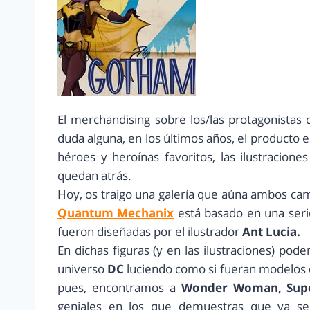
El merchandising sobre los/las protagonistas
duda alguna, en los últimos años, el producto e
héroes y heroínas favoritos, las ilustracione
quedan atrás.
Hoy, os traigo una galería que aúna ambos camp
Quantum Mechanix
está basado en una seri
fueron diseñadas por el ilustrador
Ant Lucia.
En dichas figuras (y en las ilustraciones) pod
universo
DC
luciendo como si fueran modelos d
pues, encontramos a
Wonder Woman, Supe
geniales en los que demuestras que ya se