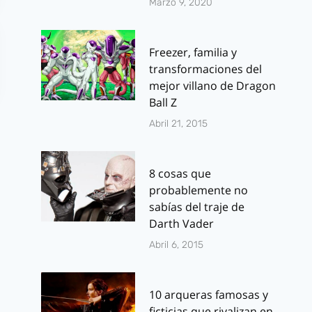
Marzo 9, 2020
Freezer, familia y
transformaciones del
mejor villano de Dragon
Ball Z
Abril 21, 2015
8 cosas que
probablemente no
sabías del traje de
Concurso: 1ª
Segunda
Darth Vader
antologia Zombi
Temporada 
Abril 6, 2015
de
Berto Rome
Tyrannosaurus
Zombis
10 arqueras famosas y
Books
Por
J.J. González 
ficticias que rivalizan en