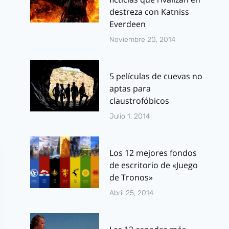
marzo 26, 2011
destreza con Katniss
Por
J.J. González Haro
mayo 15, 2012
Everdeen
Noviembre 20, 2014
5 películas de cuevas no
aptas para
claustrofóbicos
Julio 1, 2014
Los 12 mejores fondos
de escritorio de «Juego
de Tronos»
Abril 25, 2014