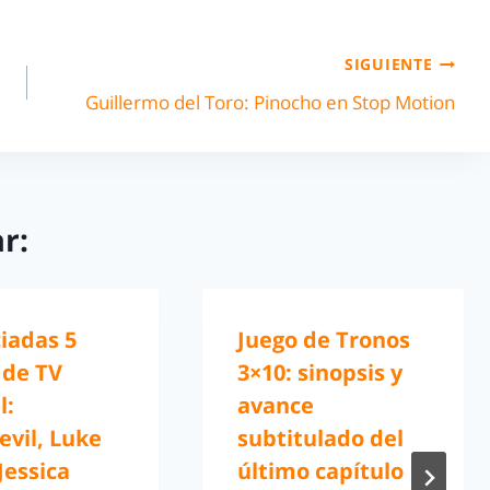
SIGUIENTE
Guillermo del Toro: Pinocho en Stop Motion
r:
iadas 5
Juego de Tronos
 de TV
3×10: sinopsis y
l:
avance
vil, Luke
subtitulado del
Jessica
último capítulo