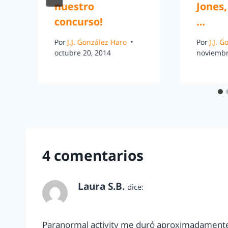
nuestro
Jones,
concurso!
…
Por
J.J. González Haro
Por
J.J. 
octubre 20, 2014
noviembr
4 comentarios
Laura S.B.
dice:
febrero 18, 2011 a las 10:33 am
Paranormal activity me duró aproximadamente 