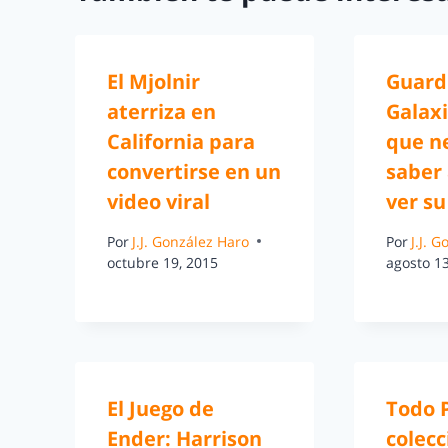
El Mjolnir
Guard
aterriza en
Galaxi
California para
que n
convertirse en un
saber
video viral
ver su
Por
J.J. González Haro
Por
J.J. 
octubre 19, 2015
agosto 13
El Juego de
Todo P
Ender: Harrison
colecc