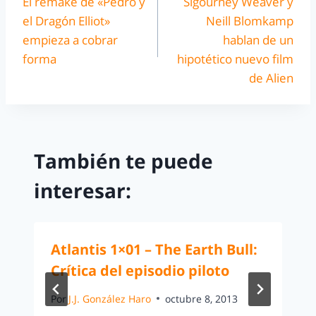
El remake de «Pedro y
Sigourney Weaver y
el Dragón Elliot»
Neill Blomkamp
empieza a cobrar
hablan de un
forma
hipotético nuevo film
de Alien
También te puede
interesar:
Atlantis 1×01 – The Earth Bull:
Crítica del episodio piloto
Por
J.J. González Haro
octubre 8, 2013