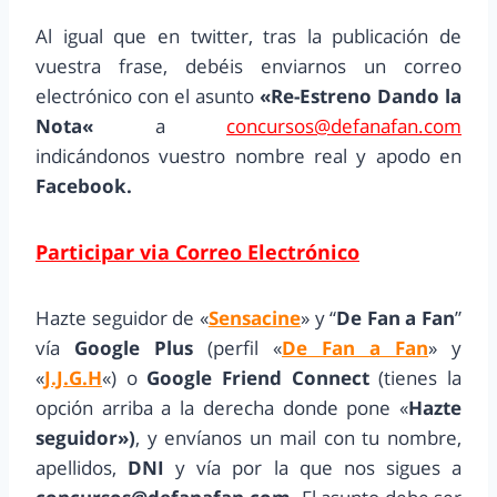
Al igual que en twitter, tras la publicación de
vuestra frase, debéis enviarnos un correo
electrónico con el asunto
«
Re-Estreno Dando la
Nota
«
a
concursos@defanafan.com
indicándonos vuestro nombre real y apodo en
Facebook.
Participar via Correo Electrónico
Hazte seguidor de «
Sensacine
» y “
De Fan a Fan
”
vía
Google Plus
(perfil «
De Fan a Fan
» y
«
J.J.G.H
«) o
Google Friend Connect
(tienes la
opción arriba a la derecha donde pone «
Hazte
seguidor»)
, y envíanos un mail con tu nombre,
apellidos,
DNI
y vía por la que nos sigues a