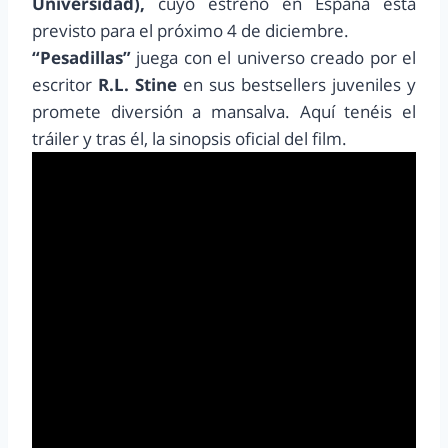
Universidad),
cuyo estreno en España está
previsto para el próximo 4 de diciembre.
“Pesadillas”
juega con el universo creado por el
escritor
R.L. Stine
en sus bestsellers juveniles y
promete diversión a mansalva. Aquí tenéis el
tráiler y tras él, la sinopsis oficial del film.