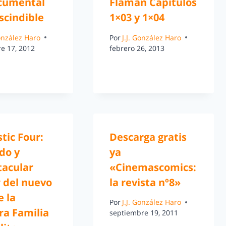
cumental
Flaman Capitulos
scindible
1×03 y 1×04
González Haro
Por
J.J. González Haro
e 17, 2012
febrero 26, 2013
tic Four:
Descarga gratis
do y
ya
tacular
«Cinemascomics:
r del nuevo
la revista nº8»
e la
Por
J.J. González Haro
ra Familia
septiembre 19, 2011