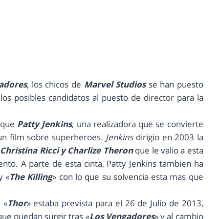
adores
, los chicos de
Marvel Studios
se han puesto
los posibles candidatos al puesto de director para la
a que
Patty Jenkins
, una realizadora que se convierte
un film sobre superheroes.
Jenkins
dirigio en 2003 la
r
Christina Ricci y Charlize Theron
que le valio a esta
nto. A parte de esta cinta, Patty Jenkins tambien ha
y «
The Killing
» con lo que su solvencia esta mas que
 «
Thor
» estaba prevista para el 26 de Julio de 2013,
ue puedan surgir tras «
Los Vengadores
» y al cambio