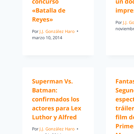
concurso
un do
«Batalla de
impre
Reyes»
Por
J.J. 
noviembr
Por
J.J. González Haro
marzo 10, 2014
Superman Vs.
Fantas
Batman:
Segun
confirmados los
espec
actores para Lex
tráile
Luthor y Alfred
film d
Prime
Por
J.J. González Haro