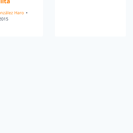
lita
González Haro
 2015