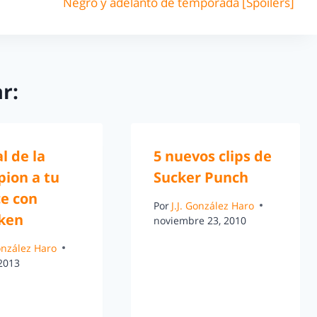
Negro y adelanto de temporada [Spoilers]
r:
al de la
5 nuevos clips de
ion a tu
Sucker Punch
ce con
Por
J.J. González Haro
ken
noviembre 23, 2010
González Haro
 2013