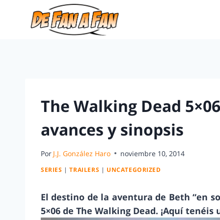
The Walking Dead 5×06
avances y sinopsis
Por
J.J. González Haro
noviembre 10, 2014
SERIES
|
TRAILERS
|
UNCATEGORIZED
El destino de la aventura de Beth “en so
5×06 de The Walking Dead. ¡Aquí tenéis 