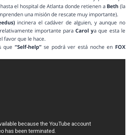
 hasta el hospital de Atlanta donde retienen a
Beth
(la
emprenden una misión de rescate muy importante).
eedus)
incinera el cadáver de alguien, y aunque no
 relativamente importante para
Carol y
a que esta le
el favor que le hace.
os que
“Self-help”
se podrá ver está noche en
FOX