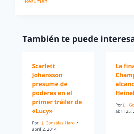
Resumen
También te puede interesa
Scarlett
La fin
Johansson
Champ
presume de
alcan
poderes en el
Heine
primer tráiler de
Por
J.J. 
«Lucy»
abril 25,
Por
J.J. González Haro
abril 2, 2014