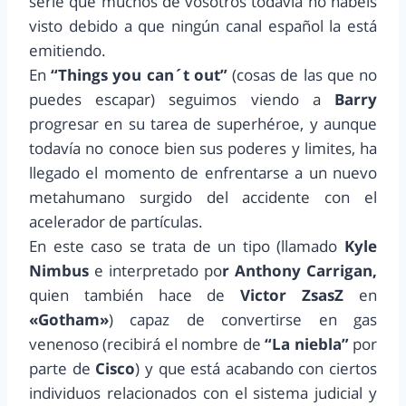
serie que muchos de vosotros todavía no habéis
visto debido a que ningún canal español la está
emitiendo.
En
“Things you can´t out”
(cosas de las que no
puedes escapar) seguimos viendo a
Barry
progresar en su tarea de superhéroe, y aunque
todavía no conoce bien sus poderes y limites, ha
llegado el momento de enfrentarse a un nuevo
metahumano surgido del accidente con el
acelerador de partículas.
En este caso se trata de un tipo (llamado
Kyle
Nimbus
e interpretado po
r Anthony Carrigan,
quien también hace de
Victor ZsasZ
en
«Gotham»
) capaz de convertirse en gas
venenoso (recibirá el nombre de
“La niebla”
por
parte de
Cisco
) y que está acabando con ciertos
individuos relacionados con el sistema judicial y